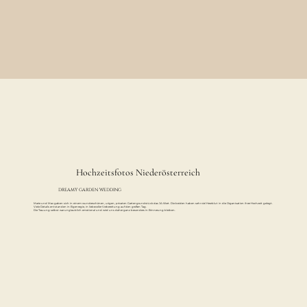
Hochzeitsfotos Niederösterreich
DREAMY GARDEN WEDDING
Marie und Max gaben sich in einem wunderschönen, urigen, privaten Gartengrundstück das JA-Wort. Die beiden haben sehr viel Herzblut in die Organisation ihrer Hochzeit gelegt.
Viele Details entstanden in Eigenregie, in liebevoller Vorbereitung auf den großen Tag.
Die Trauung selbst war unglaublich emotional und wird uns daher ganz besonders in Erinnerung bleiben.