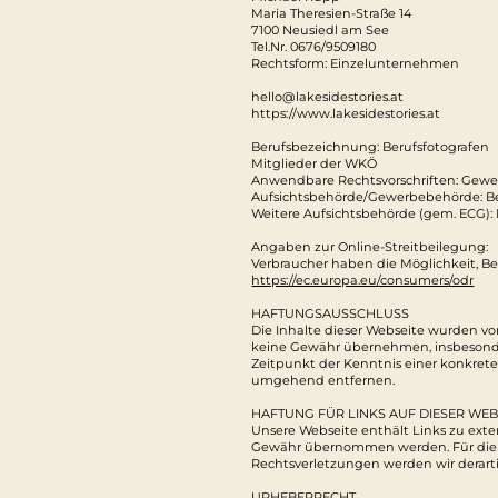
Maria Theresien-Straße 14
7100 Neusiedl am See
Tel.Nr. 0676/9509180
Rechtsform: Einzelunternehmen
hello@lakesidestories.at
https://www.lakesidestories.at
Berufsbezeichnung: Berufsfotografen
Mitglieder der WKÖ
Anwendbare Rechtsvorschriften: Gewe
Aufsichtsbehörde/Gewerbebehörde: B
Weitere Aufsichtsbehörde (gem. ECG):
Angaben zur Online-Streitbeilegung:
Verbraucher haben die Möglichkeit, Be
https://ec.europa.eu/consumers/odr
HAFTUNGSAUSSCHLUSS
Die Inhalte dieser Webseite wurden von 
keine Gewähr übernehmen, insbesondere 
Zeitpunkt der Kenntnis einer konkret
umgehend entfernen.
HAFTUNG FÜR LINKS AUF DIESER WEB
Unsere Webseite enthält Links zu exter
Gewähr übernommen werden. Für die Inh
Rechtsverletzungen werden wir derar
URHEBERRECHT