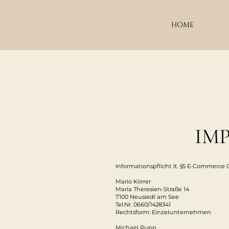
HOME
IM
Informationspflicht lt. §5 E-Commerc
Mario Körrer
Maria Theresien-Straße 14
7100 Neusiedl am See
Tel.Nr. 0660/1428341
Rechtsform: Einzelunternehmen
Michael Rupp