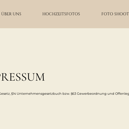
ÜBER UNS
HOCHZEITSFOTOS
FOTO SHOOT
PRESSUM
e Gesetz, §14 Unternehmensgesetzbuch bzw. §63 Gewerbeordnung und Offenlegu