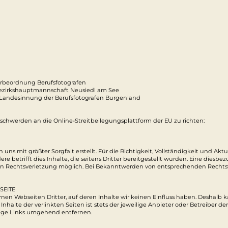
rbeordnung Berufsfotografen
ezirkshauptmannschaft Neusiedl am See
 Landesinnung der Berufsfotografen Burgenland
schwerden an die Online-Streitbeilegungsplattform der EU zu richten:
uns mit größter Sorgfalt erstellt. Für die Richtigkeit, Vollständigkeit und Akt
betrifft dies Inhalte, die seitens Dritter bereitgestellt wurden. Eine diesbe
en Rechtsverletzung möglich. Bei Bekanntwerden von entsprechenden Rechtsv
SEITE
nen Webseiten Dritter, auf deren Inhalte wir keinen Einfluss haben. Deshalb k
alte der verlinkten Seiten ist stets der jeweilige Anbieter oder Betreiber de
tige Links umgehend entfernen.